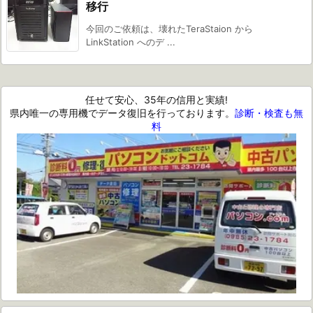
移行
今回のご依頼は、壊れたTeraStaion から
LinkStation へのデ ...
任せて安心、35年の信用と実績!
県内唯一の専用機でデータ復旧を行っております。
診断・検査も無
料