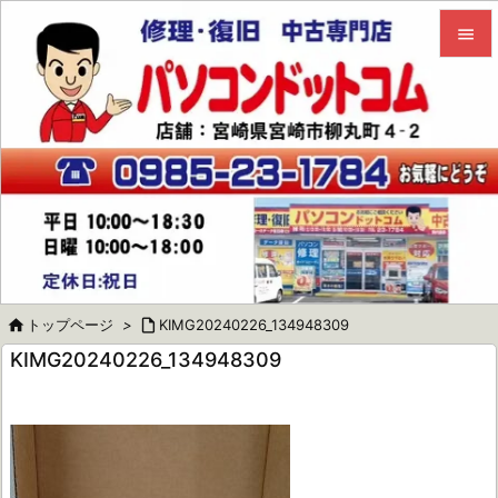


メニュ

サイド

前へ

次へ


トップページ
>

KIMG20240226_134948309
検索
KIMG20240226_134948309