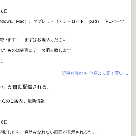
月6日
ndows、Mac）、タブレット（アンドロイド、ipad）、PCパーツ
買います！ まずはお電話ください
れたものは確実にデータ消去致します
...
記事を読む
他店より高く買い ...
Edge」が自動配信される。
からのご案内
,
最新情報
月6日
起動したら、突然みなれない画面が表示されるた。」