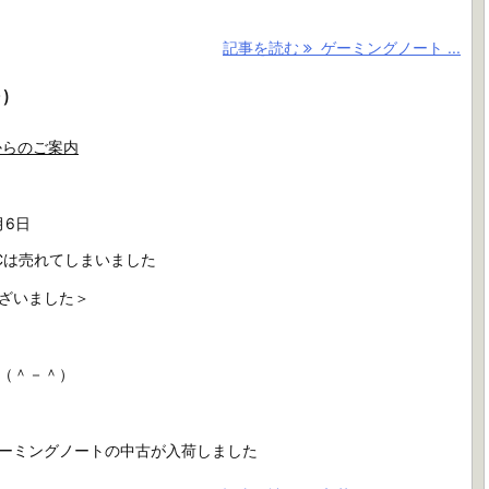
記事を読む
ゲーミングノート ...
)
からのご案内
月6日
Cは売れてしまいました
ざいました＞
（＾－＾）
ーミングノートの中古が入荷しました