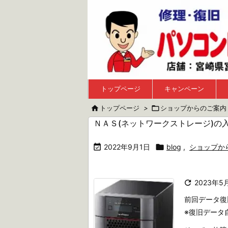
トップページ
キャンペーン

トップページ
>

ショップからのご案内
ＮＡＳ(ネットワークストレージ)の

2022年9月1日

blog
,
ショップか

2023年5
前回データ復
※復旧データ