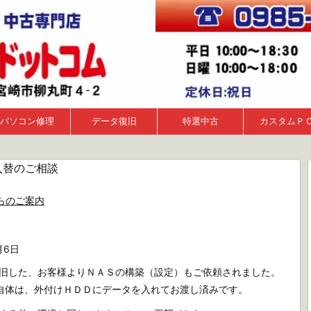
パソコン修理
データ復旧
特選中古
カスタムＰ
入替のご相談
らのご案内
月6日
旧した、お客様よりＮＡＳの構築（設定）もご依頼されました。
自体は、外付けＨＤＤにデータを入れてお渡し済みです。