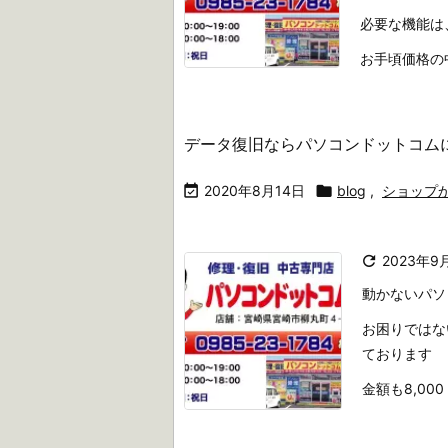
必要な機能は
お手頃価格の中古
データ復旧ならパソコンドットコム

2020年8月14日

blog
,
ショップ

2023年9
動かないパソ
お困りではな
ております
金額も8,00