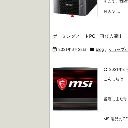
そこで、故障
ＮＡＳ ...
ゲーミングノートPC 再び入荷!!

2021年6月22日

blog
,
ショップ

2021年8
こんにちは 
当店にまた珍
MSI製品のGF