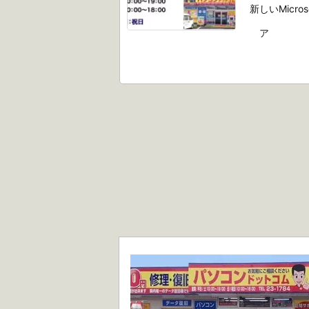
新しいMicr
ア