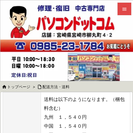


メニュ

サイド

前へ

次へ


トップページ
>

配送方法・送料
検索
送料は以下のようになります。（梱包
料含む）
九州 １，５４０円
中国 １，５４０円