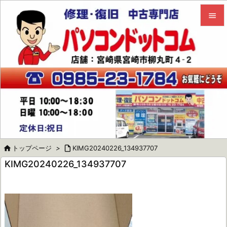


メニュ

サイド

前へ

次へ


トップページ
>

KIMG20240226_134937707
検索
KIMG20240226_134937707