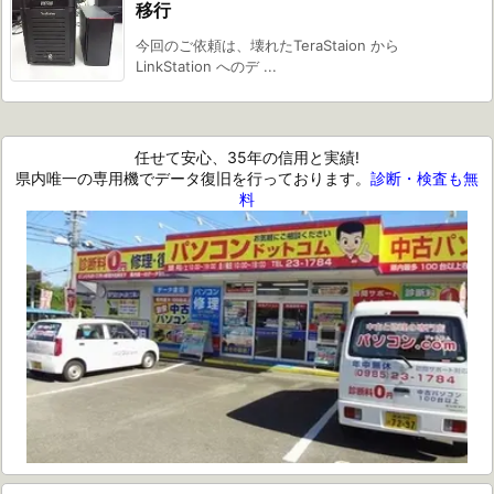
移行
今回のご依頼は、壊れたTeraStaion から
LinkStation へのデ ...
任せて安心、35年の信用と実績!
県内唯一の専用機でデータ復旧を行っております。
診断・検査も無
料