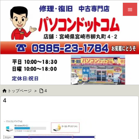


メニュ

サイド

前へ

次へ


トップページ
>

4
検索
4