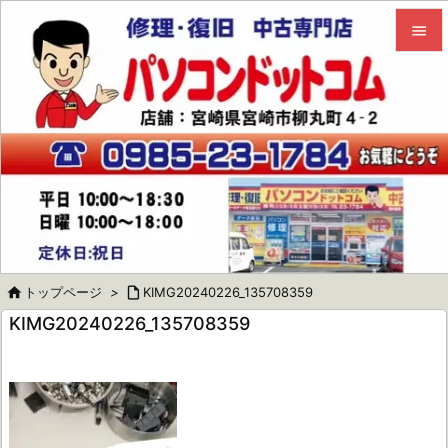


メニュ

サイド

前へ

次へ


トップページ
>

KIMG20240226_135708359
検索
KIMG20240226_135708359