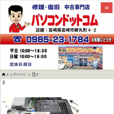


メニュ

サイド

前へ

次へ


トップページ
>

2
検索
2