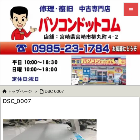


メニュ

サイド

前へ

次へ


トップページ
>

DSC_0007
検索
DSC_0007