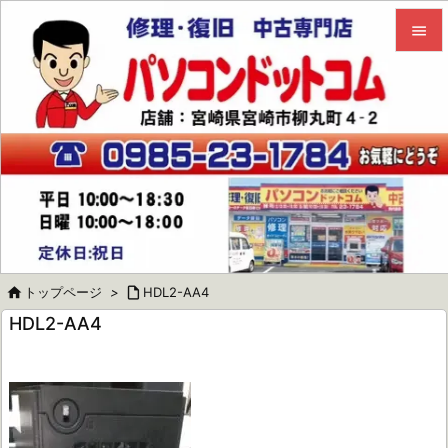


メニュ

サイド

前へ

次へ


トップページ
>

HDL2-AA4
検索
HDL2-AA4