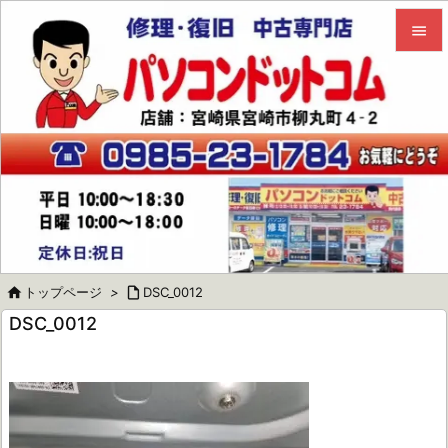


メニュ

サイド

前へ

次へ


トップページ
>

DSC_0012
検索
DSC_0012