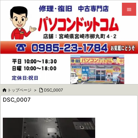


メニュ

サイド

前へ

次へ


トップページ
>

DSC_0007
検索
DSC_0007