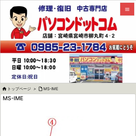


メニュ

サイド

前へ

次へ


トップページ
>

MS-IME
検索
MS-IME