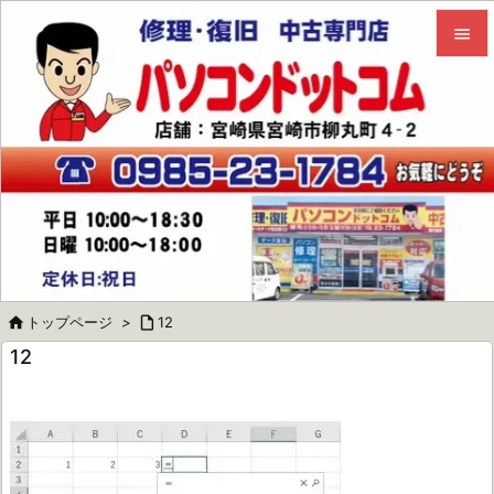


メニュ

サイド

前へ

次へ


トップページ
>

12
検索
12