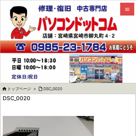


メニュ

サイド

前へ

次へ


トップページ
>

DSC_0020
検索
DSC_0020