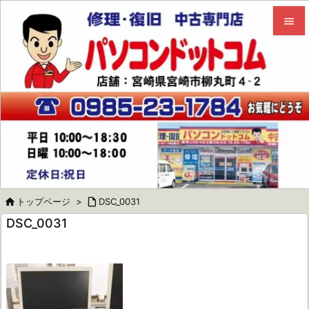


メニュ

サイド

前へ

次へ


トップページ
>

DSC_0031
検索
DSC_0031