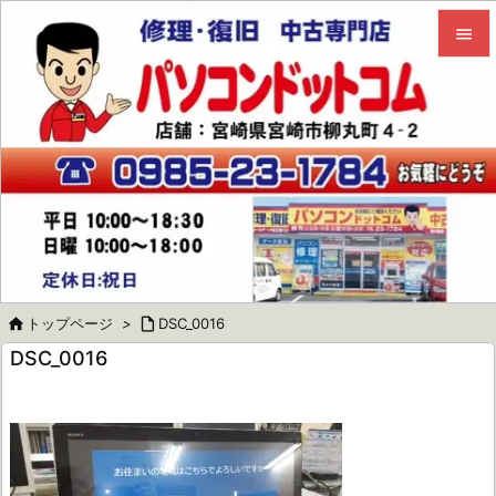


メニュ

サイド

前へ

次へ


トップページ
>

DSC_0016
検索
DSC_0016