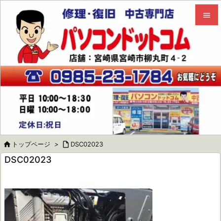


メニュ

サイド

前へ

次へ


トップページ
>

DSC02023
検索
DSC02023