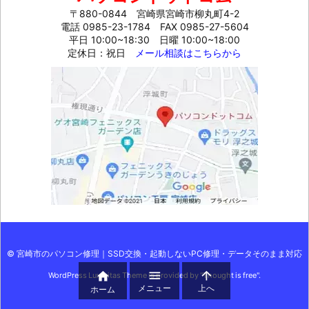
〒880-0844 宮崎県宮崎市柳丸町4-2
電話 0985-23-1784
FAX 0985-27-5604
平日 10:00~18:30 日曜 10:00~18:00
定休日：祝日
メール相談はこちらから
©
宮崎市のパソコン修理｜SSD交換・起動しないPC修理・データそのまま対応



WordPress Luxeritas Theme is provided by "
Thought is free
".
メニュー
上へ
ホーム