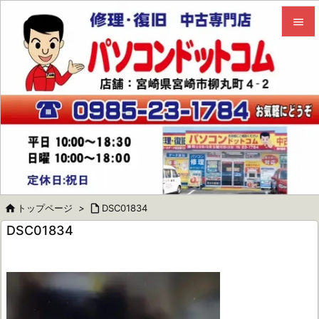


メニュ

サイド

前へ

次へ


トップページ
>

DSC01834
検索
DSC01834