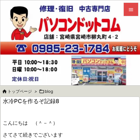


メニュ

サイド

前へ

次へ


トップページ
>

blog
検索
水冷PCを作るぞ記録8
こんにちは （＾－＾）
さてさて続きでございます