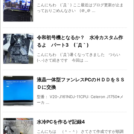
こんにちわ (´Д｀) ここ最近はブログ更新が止ま
っておりごめんなさい (＠_＠ ...
令和初号機となるか？ 水冷カスタム作
るよ パート3 (´Д｀)
こんにちわ (`Д´)暑くなってきました つらい
(-.-)さて続きです 今回は ...
液晶一体型ファンレスPCのＨＤＤをＳＳ
Ｄに交換
型番： V20-J161NDJ-11CPU: Celeron J1750※メ
ーカ ...
水冷PCを作るぞ記録4
こんにちは （＾－＾） さてさて作成ですが順調