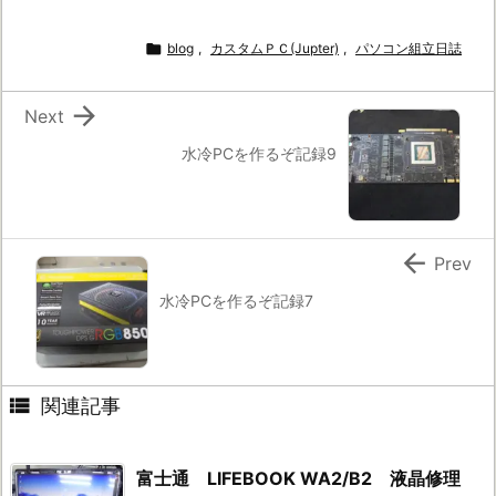

blog
,
カスタムＰＣ(Jupter)
,
パソコン組立日誌

Next
水冷PCを作るぞ記録9

Prev
水冷PCを作るぞ記録7

関連記事
富士通 LIFEBOOK WA2/B2 液晶修理