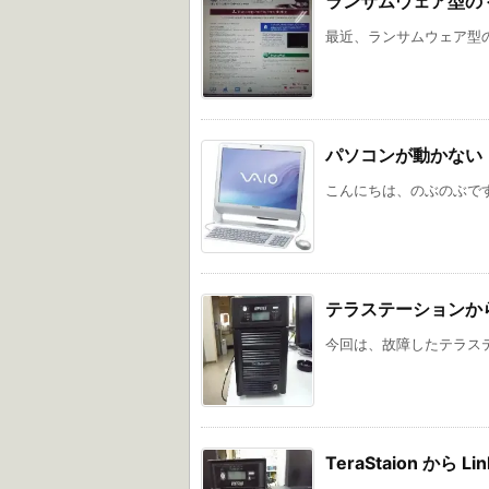
ランサムウェア型の
最近、ランサムウェア型の
パソコンが動かない 
こんにちは、のぶのぶです
テラステーションからデ
今回は、故障したテラステ
TeraStaion から L