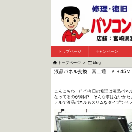
トップページ
キャンペーン

トップページ
>

blog
液晶パネル交換 富士通 ＡＨ45
こんにちわ (^-^)今日の修理は液晶パ
なってるのが原因? そんな事はないかた
デルで液晶パネルもスリムなタイプでペ