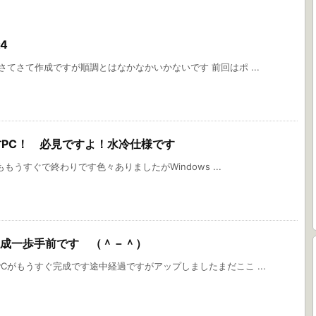
4
さてさて作成ですが順調とはなかなかいかないです 前回はポ ...
古PC！ 必見ですよ！水冷仕様です
ももうすぐで終わりです色々ありましたがWindows ...
完成一歩手前です （＾－＾）
Cがもうすぐ完成です途中経過ですがアップしましたまだここ ...