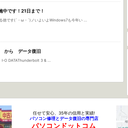
施中です！21日まで！
です(´・ω・`)ノいよいよWindows7も今年い ...
ECT から データ復旧
ATAThunderbolt 3 & ...
任せて安心、35年の信用と実績!
パソコン修理とデータ復旧の専門店
パソコンドットコム