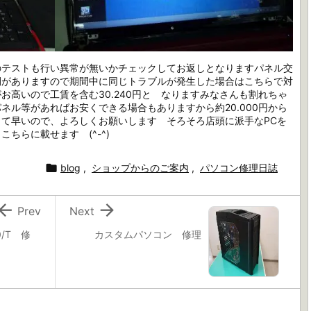
のテストも行い異常が無いかチェックしてお返しとなりますパネル交
間がありますので期間中に同じトラブルが発生した場合はこちらで対
お高いので工賃を含む30.240円と なりますみなさんも割れちゃ
ネル等があればお安くできる場合もありますから約20.000円から
て早いので、よろしくお願いします そろそろ店頭に派手なPCを
ちらに載せます (^-^)

blog
,
ショップからのご案内
,
パソコン修理日誌


Prev
Next
0/T 修
カスタムパソコン 修理