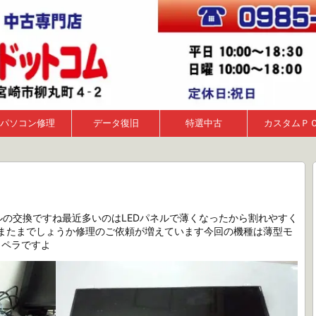
パソコン修理
データ復旧
特選中古
カスタムＰ
Ｍ
ネルの交換ですね最近多いのはLEDパネルで薄くなったから割れやすく
またまでしょうか修理のご依頼が増えています今回の機種は薄型モ
ラペラですよ