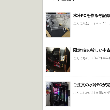
水冷PCを作るぞ記録
こんにちは （＾－＾） 
限定1台の珍しい中
こんにちわ (´ω`*)今年
ご注文の水冷PCが
こんにちわご注文頂いたP