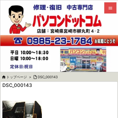


メニュ

サイド

前へ

次へ


トップページ
>

DSC_000143
検索
DSC_000143