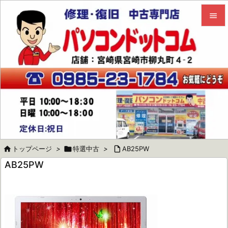


メニュ

サイド

前へ

次へ


トップページ
>

特選中古
>

AB25PW
検索
AB25PW