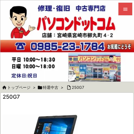


メニュ

サイド

前へ

次へ


トップページ
>

特選中古
>

250G7
検索
250G7