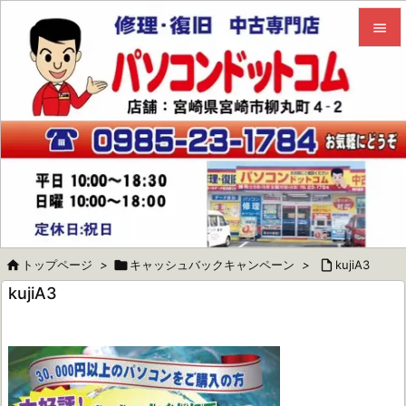


メニュ

サイド

前へ

次へ


トップページ
>

キャッシュバックキャンペーン
>

kujiA3
検索
kujiA3