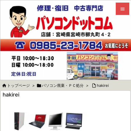


メニュ

サイド

前へ

次へ


トップページ
>

パソコン廃棄・ＰＣ処分
>

hakirei
検索
hakirei