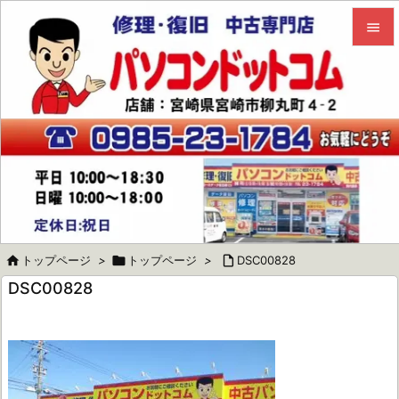


メニュ

サイド

前へ

次へ


トップページ
>

トップページ
>

DSC00828
検索
DSC00828