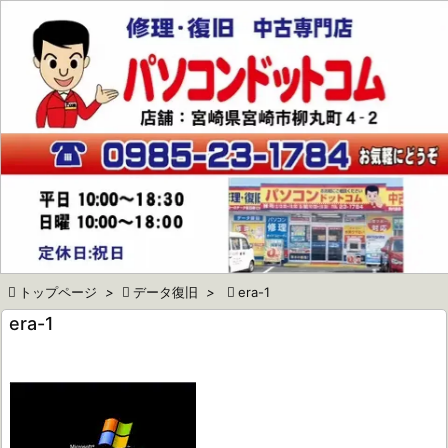

メニュ

サイド

前へ

次へ

検索

トップページ
>

データ復旧
>

era-1
era-1