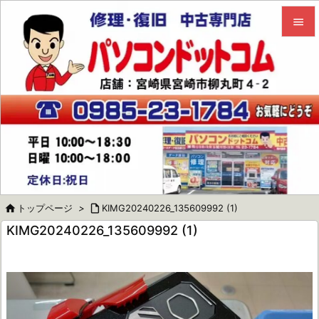


メニュ

サイド

前へ

次へ


トップページ
>

KIMG20240226_135609992 (1)
検索
KIMG20240226_135609992 (1)