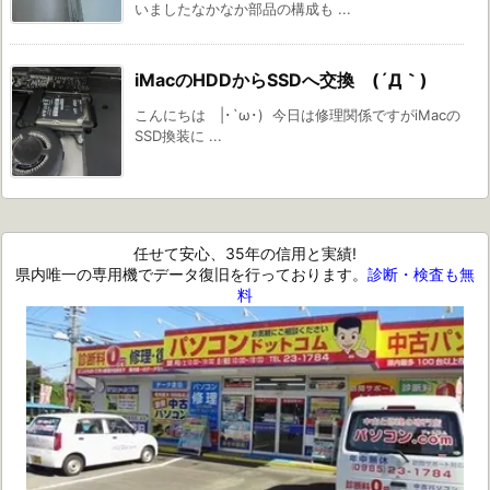
いましたなかなか部品の構成も ...
iMacのHDDからSSDへ交換 (´Д｀)
こんにちは |･`ω･) 今日は修理関係ですがiMacの
SSD換装に ...
任せて安心、35年の信用と実績!
県内唯一の専用機でデータ復旧を行っております。
診断・検査も無
料