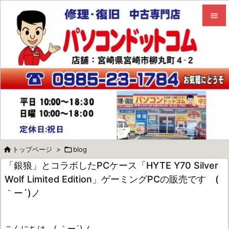


メニュ

サイド

前へ

次へ


トップページ
>

blog
検索
「銀狼」とコラボしたPCケース「HYTE Y70 Silver
Wolf Limited Edition」ゲーミングPCの販売です (
｀ー´)ノ
こんにちは ( ｀ー´)ノ