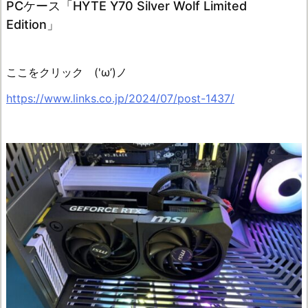
PCケース「HYTE Y70 Silver Wolf Limited
Edition」
ここをクリック ('ω’)ノ
https://www.links.co.jp/2024/07/post-1437/