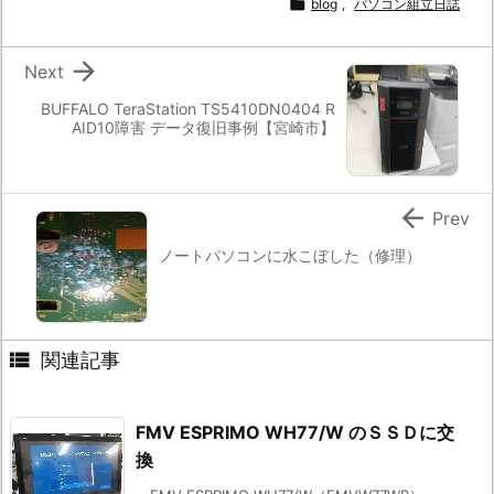

blog
,
パソコン組立日誌

Next
BUFFALO TeraStation TS5410DN0404 R
AID10障害 データ復旧事例【宮崎市】

Prev
ノートパソコンに水こぼした（修理）

関連記事
FMV ESPRIMO WH77/W のＳＳＤに交
換