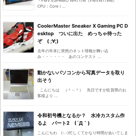
・FMV ESPRIMO WH77/W（FMVW77WB）
CPU：Core i ...
CoolerMaster Sneaker X Gaming PC D
esktop ついに出た めっちゃ待った
ぞ ( ;∀;)
去年の年末に突然のネット情報が舞い込
み・・・・・・ あのコンテスト ...
動かないパソコンから写真データを取り
出そう
こんにちは （＾－＾） 先日ですが佐賀県のお
客様より ...
令和初号機となるか？ 水冷カスタム作
るよ パート2 (´Д｀)
こんにちわ (-.-)忙しくてかなり時間があいてしま