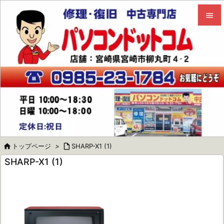


メニュ

サイド

前へ

次へ


トップページ
>

SHARP-X1 (1)
検索
SHARP-X1 (1)