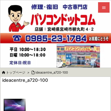


メニュ

サイド

前へ

次へ


トップページ
>

ideacentre_a720-100
検索
ideacentre_a720-100