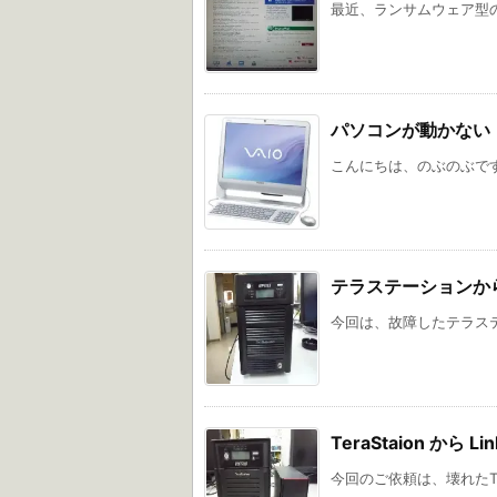
最近、ランサムウェア型の
パソコンが動かない 
こんにちは、のぶのぶです
テラステーションからデ
今回は、故障したテラステ
TeraStaion から L
今回のご依頼は、壊れたTeraSt