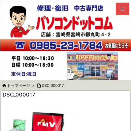


メニュ

サイド

前へ

次へ


トップページ
>

DSC_000017
検索
DSC_000017