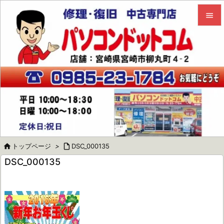


メニュ

サイド

前へ

次へ


トップページ
>

DSC_000135
検索
DSC_000135