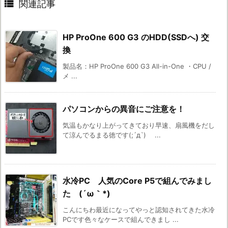

関連記事
HP ProOne 600 G3 のHDD(SSDへ) 交
換
製品名：HP ProOne 600 G3 All-in-One ・CPU /
メ ...
パソコンからの異音にご注意を！
気温もかなり上がってきており早速、扇風機をだし
て涼んでるまる徳です(;´д`)ゞ ...
水冷PC 人気のCore P5で組んでみまし
た (´ω｀*)
こんにちわ最近になってやっと認知されてきた水冷
PCです色々なケースで組んできまし ...