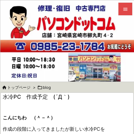


メニュ

サイド

前へ

次へ


トップページ
>

blog
検索
水冷PC 作成予定 (´Д｀)
こんにちわ （＾－＾）
作成の段階に入ってきましたが新しい水冷PCを