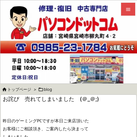


メニュ

サイド

前へ

次へ


トップページ
>

blog
検索
お詫び 売れてしまいました (＠_＠;)
昨日のゲーミングPCですが本日ご来店頂いた
お客様にご相談頂き、ご案内したら決まって
しまいました