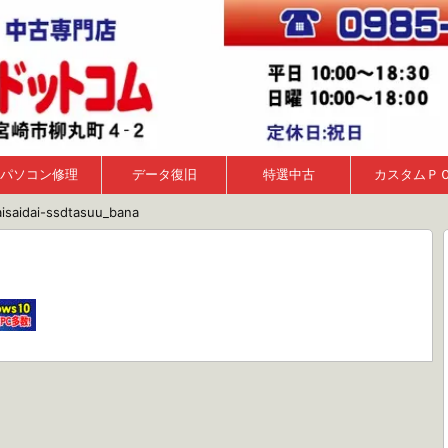
パソコン修理
データ復旧
特選中古
カスタムＰ
isaidai-ssdtasuu_bana