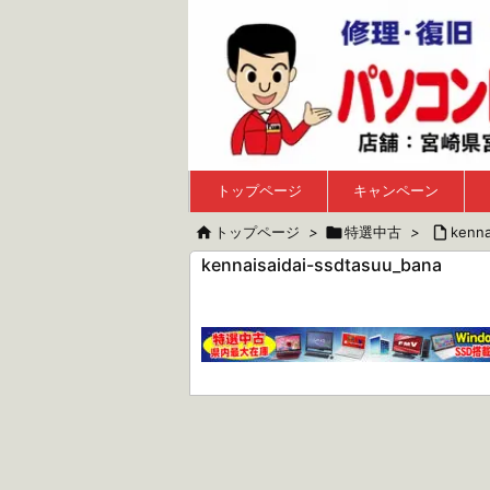
トップページ
キャンペーン

トップページ
>

特選中古
>

kenna
kennaisaidai-ssdtasuu_bana