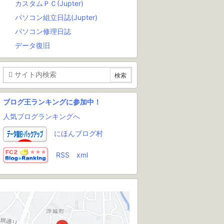
カスタムＰＣ(Jupter)
パソコン組立日誌(Jupter)
パソコン修理日誌
データ復旧
ブログ王ランキングに参加中！
人気ブログランキングへ
にほんブログ村
RSS
xml