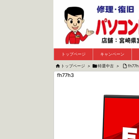
トップページ
キャンペーン

トップページ
>

特選中古
>

fh77h
fh77h3